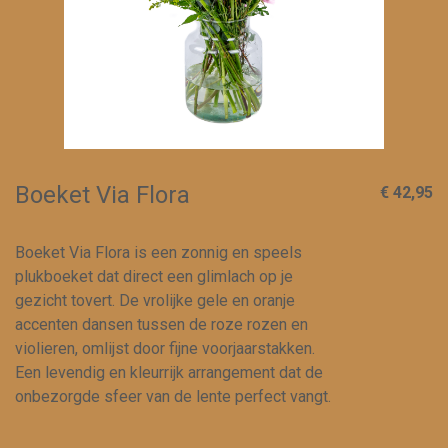
Boeket Via Flora
€ 42,95
Boeket Via Flora is een zonnig en speels
plukboeket dat direct een glimlach op je
gezicht tovert. De vrolijke gele en oranje
accenten dansen tussen de roze rozen en
violieren, omlijst door fijne voorjaarstakken.
Een levendig en kleurrijk arrangement dat de
onbezorgde sfeer van de lente perfect vangt.